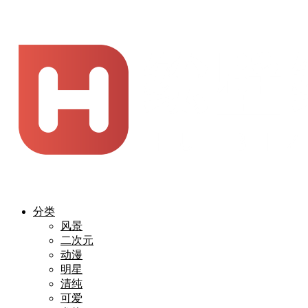
分类
风景
二次元
动漫
明星
清纯
可爱