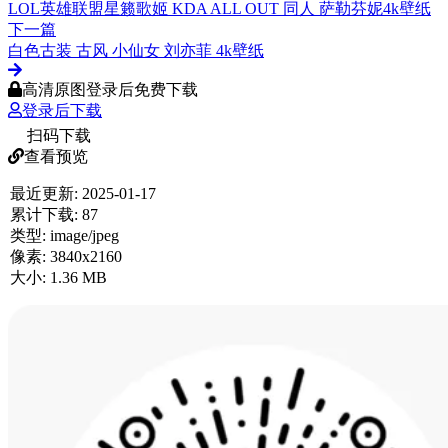
LOL英雄联盟星籁歌姬 KDA ALL OUT 同人 萨勒芬妮4k壁纸
下一篇
白色古装 古风 小仙女 刘亦菲 4k壁纸
高清原图登录后免费下载
登录后下载
扫码下载
查看预览
最近更新:
2025-01-17
累计下载:
87
类型:
image/jpeg
像素:
3840x2160
大小:
1.36 MB