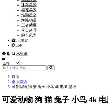
冰岛美景
樱花美景
浩瀚星空
海滩物语
王者荣耀
落日余晖
跑车风尚
1元赞助
LSP
登录
首页
桌面壁纸
可爱动物 狗 猫 兔子 小鸟 4k 电脑 壁纸
可爱动物 狗 猫 兔子 小鸟 4k 