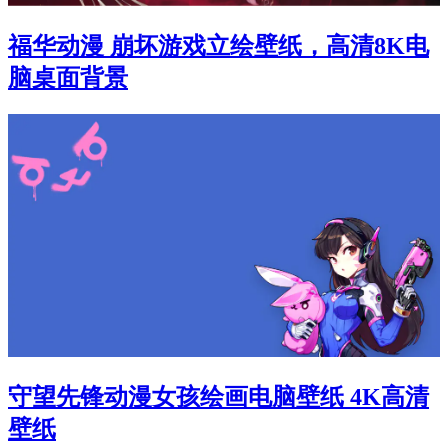
福华动漫 崩坏游戏立绘壁纸，高清8K电
脑桌面背景
守望先锋动漫女孩绘画电脑壁纸 4K高清
壁纸