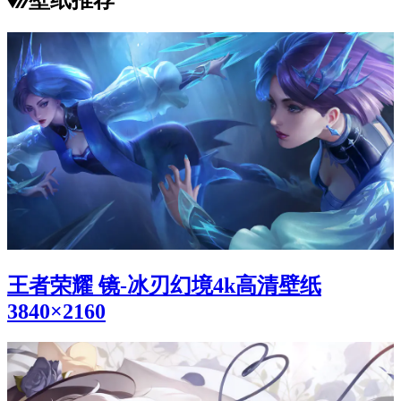
王者荣耀 镜-冰刃幻境4k高清壁纸
3840×2160