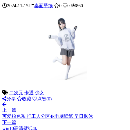
2024-11-15
桌面壁纸
0
0
860
二次元
卡通
少女
分享
收藏
点赞(
0
)
上一篇
可爱粉色系 打工人分区4k电脑壁纸 早日退休
下一篇
win10高清壁纸4k