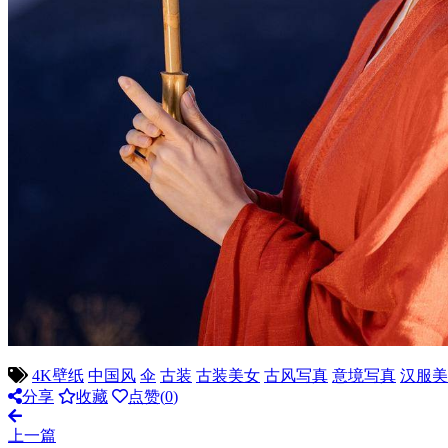
4K壁纸
中国风
伞
古装
古装美女
古风写真
意境写真
汉服美
分享
收藏
点赞(
0
)
上一篇