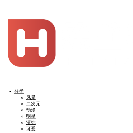
分类
风景
二次元
动漫
明星
清纯
可爱