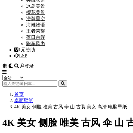
冰岛美景
樱花美景
浩瀚星空
海滩物语
王者荣耀
落日余晖
跑车风尚
1元赞助
LSP
登录
首页
桌面壁纸
4K 美女 侧脸 唯美 古风 伞 山 古装 美女 高清 电脑壁纸
4K 美女 侧脸 唯美 古风 伞 山