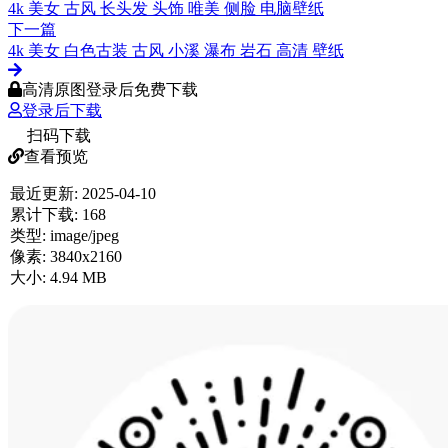
4k 美女 古风 长头发 头饰 唯美 侧脸 电脑壁纸
下一篇
4k 美女 白色古装 古风 小溪 瀑布 岩石 高清 壁纸
高清原图登录后免费下载
登录后下载
扫码下载
查看预览
最近更新:
2025-04-10
累计下载:
168
类型:
image/jpeg
像素:
3840x2160
大小:
4.94 MB