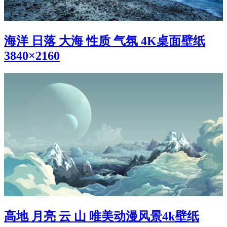
海洋 日落 大海 性质 气氛 4K桌面壁纸
3840×2160
高地 月亮 云 山 唯美动漫风景4k壁纸