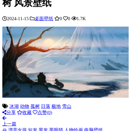
树 风景壁纸
2024-11-15
桌面壁纸
0
0
1.7K
冰湖
动物
孤树
日落
极地
雪山
分享
收藏
点赞(
0
)
上一篇
4k 漂亮女孩 短发 黑发 黑眼睛 人物绘画 电脑壁纸