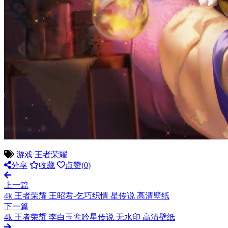
游戏
王者荣耀
分享
收藏
点赞(
0
)
上一篇
4k 王者荣耀 王昭君-乞巧织情 星传说 高清壁纸
下一篇
4k 王者荣耀 李白玉鸾吟星传说 无水印 高清壁纸