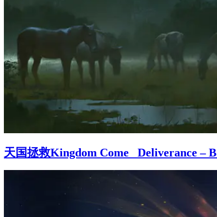
天国拯救Kingdom Come_ Deliverance – B