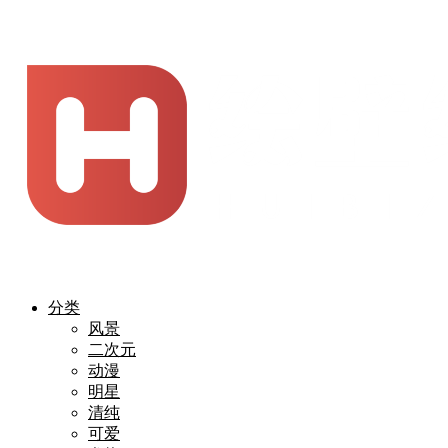
分类
风景
二次元
动漫
明星
清纯
可爱