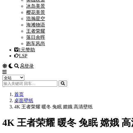
冰岛美景
樱花美景
浩瀚星空
海滩物语
王者荣耀
落日余晖
跑车风尚
1元赞助
LSP
登录
首页
桌面壁纸
4K 王者荣耀 暖冬 兔眠 嫦娥 高清壁纸
4K 王者荣耀 暖冬 兔眠 嫦娥 