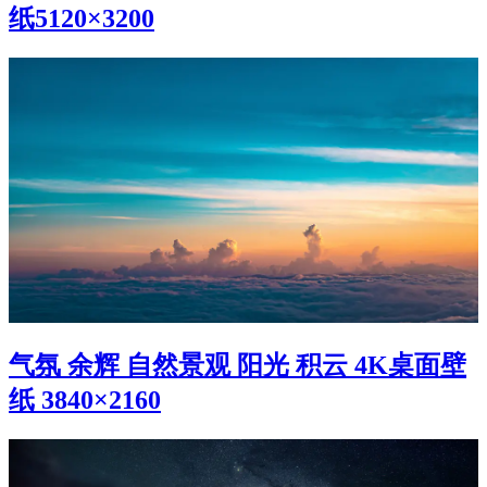
纸5120×3200
气氛 余辉 自然景观 阳光 积云 4K桌面壁
纸 3840×2160