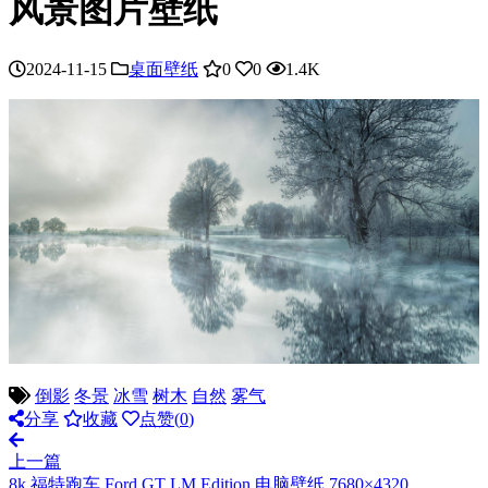
风景图片壁纸
2024-11-15
桌面壁纸
0
0
1.4K
倒影
冬景
冰雪
树木
自然
雾气
分享
收藏
点赞(
0
)
上一篇
8k 福特跑车 Ford GT LM Edition 电脑壁纸 7680×4320