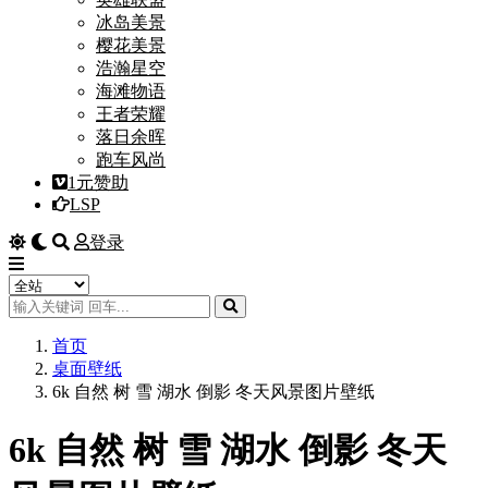
冰岛美景
樱花美景
浩瀚星空
海滩物语
王者荣耀
落日余晖
跑车风尚
1元赞助
LSP
登录
首页
桌面壁纸
6k 自然 树 雪 湖水 倒影 冬天风景图片壁纸
6k 自然 树 雪 湖水 倒影 冬天