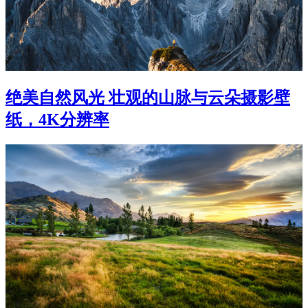
绝美自然风光 壮观的山脉与云朵摄影壁
纸，4K分辨率