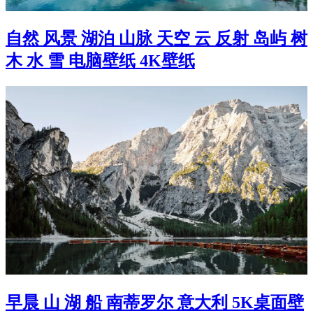
自然 风景 湖泊 山脉 天空 云 反射 岛屿 树
木 水 雪 电脑壁纸 4K壁纸
早晨 山 湖 船 南蒂罗尔 意大利 5K桌面壁