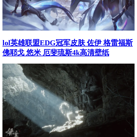
lol英雄联盟EDG冠军皮肤 佐伊 格雷福斯
佛耶戈 悠米 厄斐琉斯4k高清壁纸