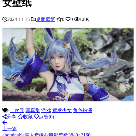
女壁纸
2024-11-15
桌面壁纸
0
0
1.8K
二次元
写真集
游戏
紫发少女
角色扮演
分享
收藏
点赞(
0
)
上一篇
abominable雪人奇缘4k电影壁纸3840×2160