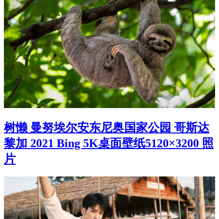
树懒 曼努埃尔安东尼奥国家公园 哥斯达
黎加 2021 Bing 5K桌面壁纸5120×3200 照
片