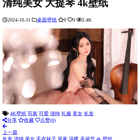
清纯美女 大提琴 4k壁纸
2024-10-31
桌面壁纸
0
0
2.4K
4K壁纸
写真
可爱
清纯
礼服
美女
长发
分享
收藏
点赞(
0
)
上一篇
长发 清纯 美女 毛衣袜子 居家 温暖 圣诞节 4k 壁纸