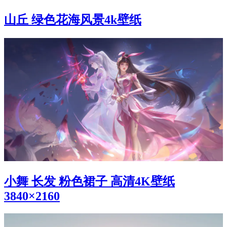
山丘 绿色花海风景4k壁纸
小舞 长发 粉色裙子 高清4K壁纸
3840×2160