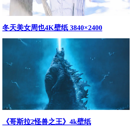
冬天美女周也4K壁纸 3840×2400
《哥斯拉2怪兽之王》4k壁纸