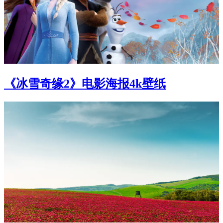
《冰雪奇缘2》电影海报4k壁纸