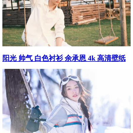
阳光 帅气 白色衬衫 余承恩 4k 高清壁纸