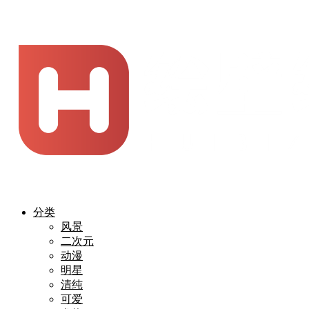
分类
风景
二次元
动漫
明星
清纯
可爱