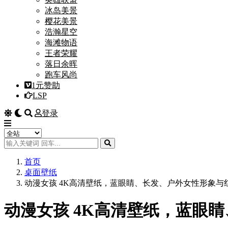
冰岛美景
樱花美景
浩瀚星空
海滩物语
王者荣耀
落日余晖
跑车风尚
1元赞助
LSP
登录
首页
桌面壁纸
动漫女孩 4K高清壁纸，蓝眼睛、长发、户外女性形象与
动漫女孩 4K高清壁纸，蓝眼