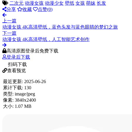
二次元
动漫女孩
动漫少女
壁纸
女孩
萌妹
长发
分享
收藏
点赞(
0
)
上一篇
动漫女孩 4K高清壁纸，蓝色头发与蓝色眼睛的梦幻之旅
下一篇
动漫女孩 4K高清壁纸，人工智能艺术创作
高清原图登录后免费下载
登录后下载
扫码下载
查看预览
最近更新:
2025-06-26
累计下载:
130
类型:
image/jpeg
像素:
3840x2400
大小:
1.07 MB