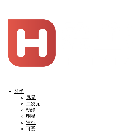
分类
风景
二次元
动漫
明星
清纯
可爱