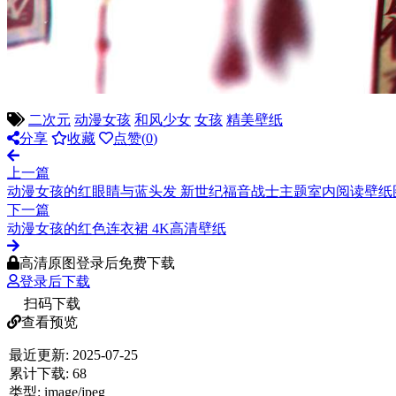
二次元
动漫女孩
和风少女
女孩
精美壁纸
分享
收藏
点赞(
0
)
上一篇
动漫女孩的红眼睛与蓝头发 新世纪福音战士主题室内阅读壁纸
下一篇
动漫女孩的红色连衣裙 4K高清壁纸
高清原图登录后免费下载
登录后下载
扫码下载
查看预览
最近更新:
2025-07-25
累计下载:
68
类型:
image/jpeg