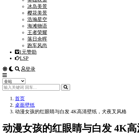
冰岛美景
樱花美景
浩瀚星空
海滩物语
王者荣耀
落日余晖
跑车风尚
1元赞助
LSP
登录
首页
桌面壁纸
动漫女孩的红眼睛与白发 4K高清壁纸，犬夜叉风格
动漫女孩的红眼睛与白发 4K