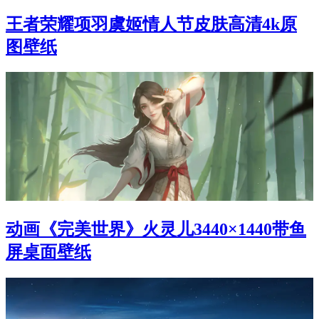
王者荣耀项羽虞姬情人节皮肤高清4k原
图壁纸
动画《完美世界》火灵儿3440×1440带鱼
屏桌面壁纸