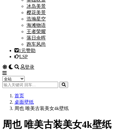
冰岛美景
樱花美景
浩瀚星空
海滩物语
王者荣耀
落日余晖
跑车风尚
1元赞助
LSP
登录
首页
桌面壁纸
周也 唯美古装美女4k壁纸
周也 唯美古装美女4k壁纸