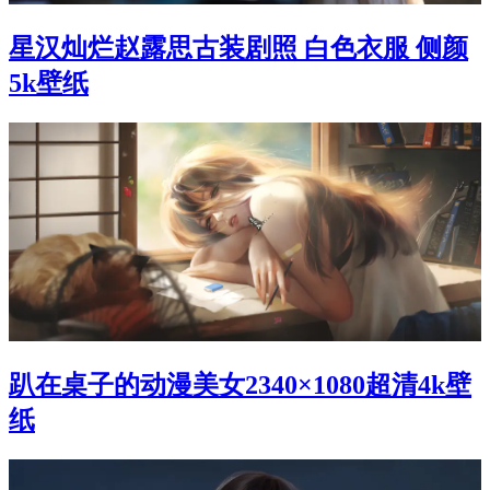
星汉灿烂赵露思古装剧照 白色衣服 侧颜
5k壁纸
趴在桌子的动漫美女2340×1080超清4k壁
纸