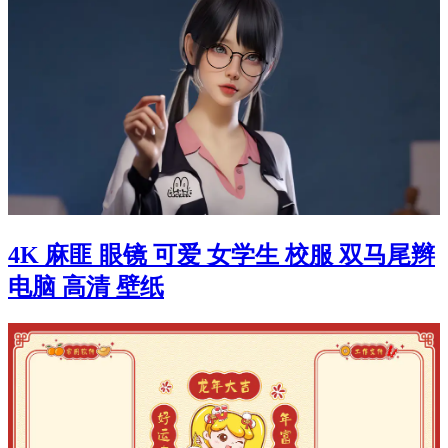
4K 麻匪 眼镜 可爱 女学生 校服 双马尾辫
电脑 高清 壁纸