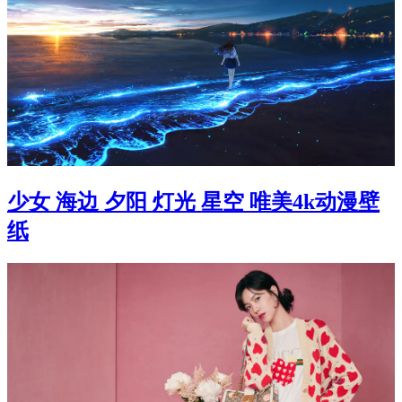
少女 海边 夕阳 灯光 星空 唯美4k动漫壁
纸