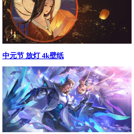
中元节 放灯 4k壁纸