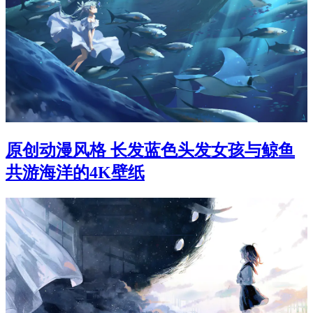
原创动漫风格 长发蓝色头发女孩与鲸鱼
共游海洋的4K壁纸