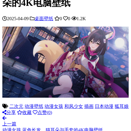
朵的4K电脑壁纸
2025-04-09
桌面壁纸
0
0
1.2K
二次元
动漫壁纸
动漫女孩
和风少女
插画
日本动漫
狐耳娘
分享
收藏
点赞(
0
)
上一篇
动漫女孩 蓝色长发、猫耳朵与手套的4K电脑壁纸