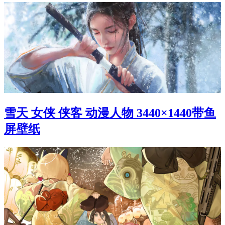
雪天 女侠 侠客 动漫人物 3440×1440带鱼
屏壁纸