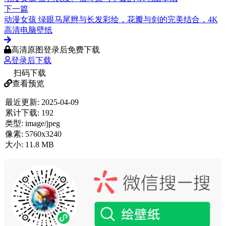
下一篇
动漫女孩 绿眼马尾辫与长发彩绘，花瓣与剑的完美结合，4K
高清电脑壁纸
高清原图登录后免费下载
登录后下载
扫码下载
查看预览
最近更新:
2025-04-09
累计下载:
192
类型:
image/jpeg
像素:
5760x3240
大小:
11.8 MB