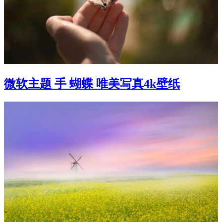
微软主题 手 蝴蝶 唯美写真4k壁纸