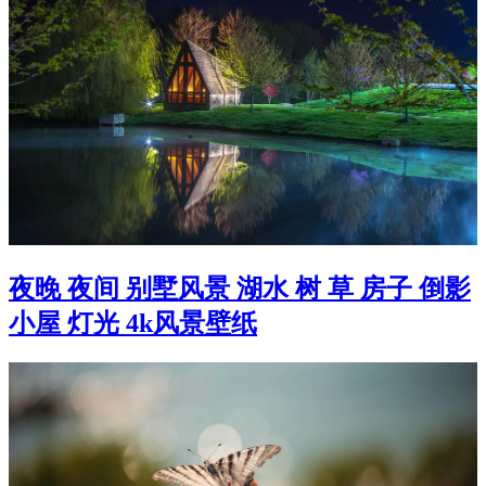
夜晚 夜间 别墅风景 湖水 树 草 房子 倒影
小屋 灯光 4k风景壁纸