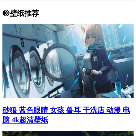
壁纸推荐
砂狼 蓝色眼睛 女孩 兽耳 干洗店 动漫 电
脑 4k超清壁纸