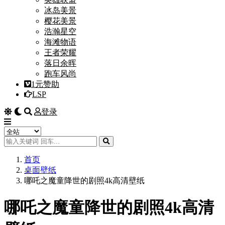
冰岛美景
樱花美景
浩瀚星空
海滩物语
王者荣耀
落日余晖
跑车风尚
1元赞助
LSP
登录
首页
桌面壁纸
哪吒之魔童降世的剧照4k高清壁纸
哪吒之魔童降世的剧照4k高清