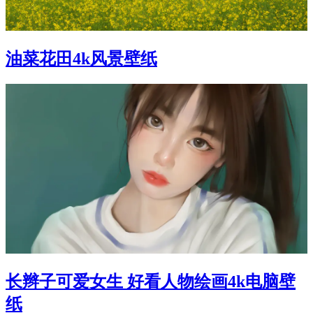
油菜花田4k风景壁纸
长辫子可爱女生 好看人物绘画4k电脑壁
纸