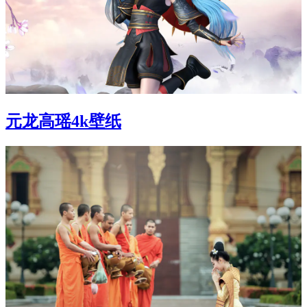
元龙高瑶4k壁纸