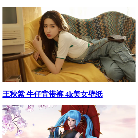
王秋紫 牛仔背带裤 4k美女壁纸