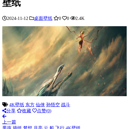
壁纸
2024-11-12
桌面壁纸
0
0
2.4K
4K壁纸
东方
仙侠
孙悟空
战斗
分享
收藏
点赞(
0
)
上一篇
男孩 墙纸 梦想 月亮 云 船 飞行 4K壁纸