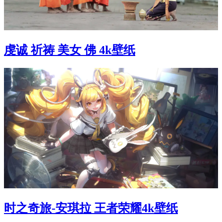
虔诚 祈祷 美女 佛 4k壁纸
时之奇旅-安琪拉 王者荣耀4k壁纸