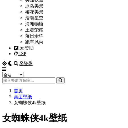
冰岛美景
樱花美景
浩瀚星空
海滩物语
王者荣耀
落日余晖
跑车风尚
1元赞助
LSP
登录
首页
桌面壁纸
女蜘蛛侠4k壁纸
女蜘蛛侠4k壁纸