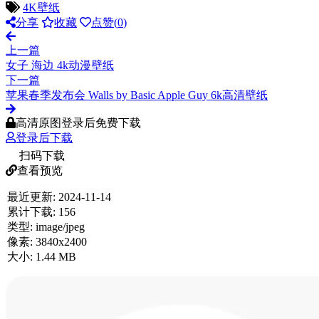
4K壁纸
分享
收藏
点赞(
0
)
上一篇
女子 海边 4k动漫壁纸
下一篇
苹果春季发布会 Walls by Basic Apple Guy 6k高清壁纸
高清原图登录后免费下载
登录后下载
扫码下载
查看预览
最近更新:
2024-11-14
累计下载:
156
类型:
image/jpeg
像素:
3840x2400
大小:
1.44 MB