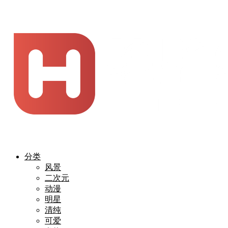
分类
风景
二次元
动漫
明星
清纯
可爱