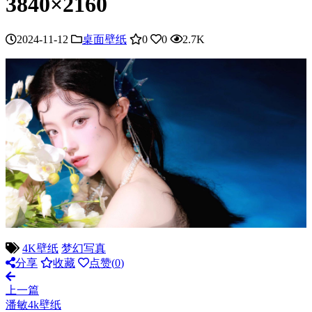
3840×2160
2024-11-12
桌面壁纸
0
0
2.7K
4K壁纸
梦幻写真
分享
收藏
点赞(
0
)
上一篇
潘敏4k壁纸