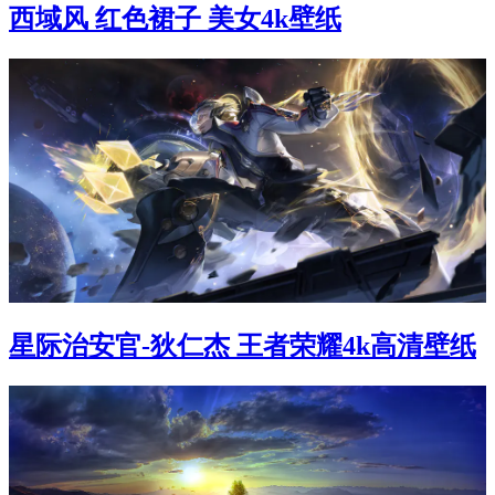
西域风 红色裙子 美女4k壁纸
星际治安官-狄仁杰 王者荣耀4k高清壁纸