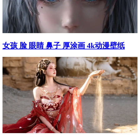
女孩 脸 眼睛 鼻子 厚涂画 4k动漫壁纸