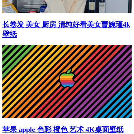
长卷发 美女 厨房 清纯好看美女曹婉瑾4k
壁纸
苹果 apple 色彩 橙色 艺术 4K桌面壁纸