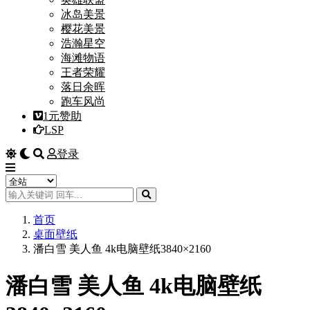
冰岛美景
樱花美景
浩瀚星空
海滩物语
王者荣耀
落日余晖
跑车风尚
1元赞助
LSP
登录
首页
桌面壁纸
潘白雪 美人鱼 4k电脑壁纸3840×2160
潘白雪 美人鱼 4k电脑壁纸