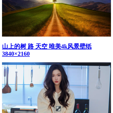
山上的树 路 天空 唯美4k风景壁纸
3840×2160