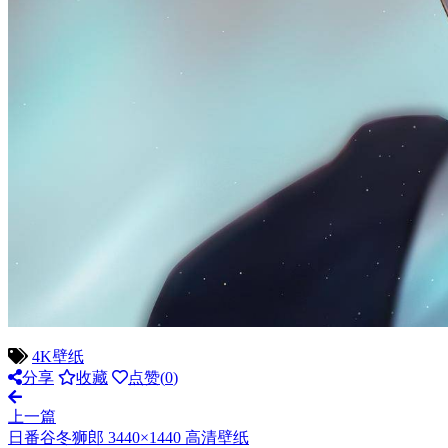
4K壁纸
分享
收藏
点赞(
0
)
上一篇
日番谷冬狮郎 3440×1440 高清壁纸