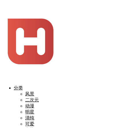
分类
风景
二次元
动漫
明星
清纯
可爱