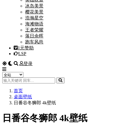
冰岛美景
樱花美景
浩瀚星空
海滩物语
王者荣耀
落日余晖
跑车风尚
1元赞助
LSP
登录
首页
桌面壁纸
日番谷冬狮郎 4k壁纸
日番谷冬狮郎 4k壁纸