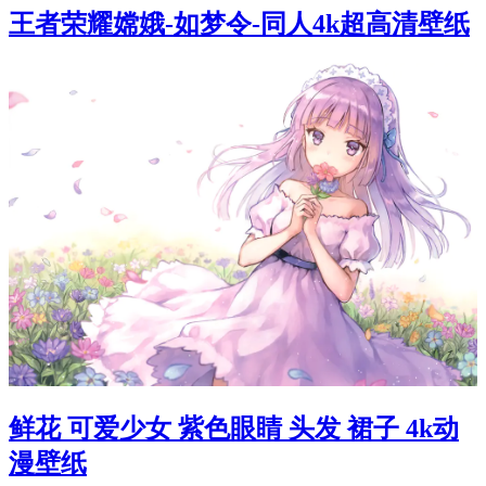
王者荣耀嫦娥-如梦令-同人4k超高清壁纸
鲜花 可爱少女 紫色眼睛 头发 裙子 4k动
漫壁纸