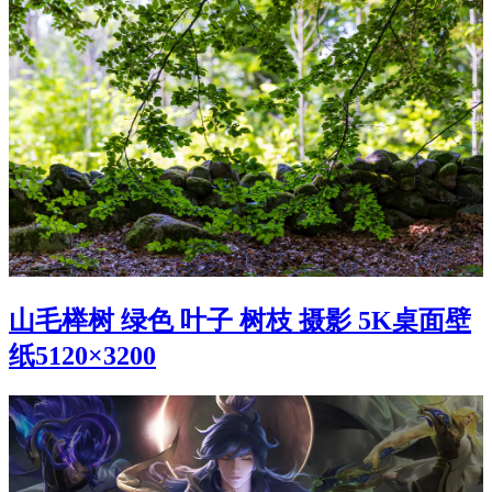
山毛榉树 绿色 叶子 树枝 摄影 5K桌面壁
纸5120×3200