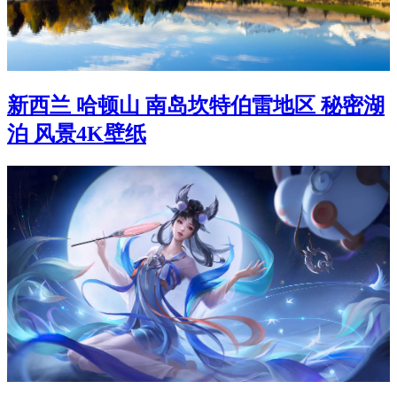
新西兰 哈顿山 南岛坎特伯雷地区 秘密湖
泊 风景4K壁纸