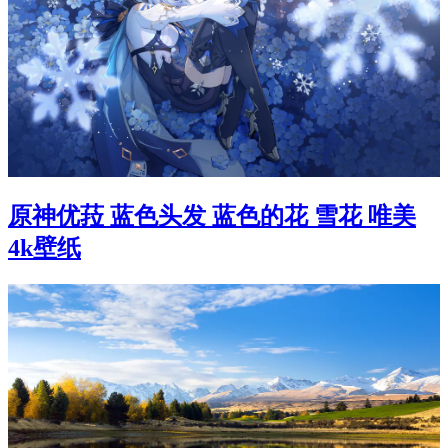
原神优菈 蓝色头发 蓝色的花 雪花 唯美
4k壁纸