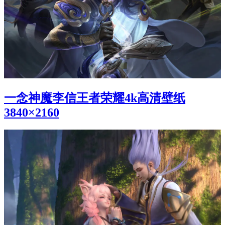
一念神魔李信王者荣耀4k高清壁纸
3840×2160