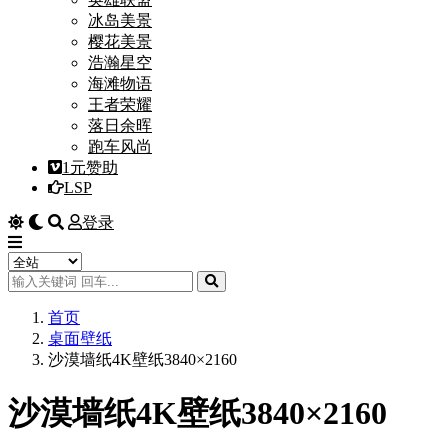
冰岛美景
樱花美景
浩瀚星空
海滩物语
王者荣耀
落日余晖
跑车风尚
1元赞助
LSP
登录
首页
桌面壁纸
沙漠墙纸4K壁纸3840×2160
沙漠墙纸4K壁纸3840×2160