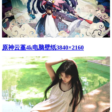
原神云堇4k电脑壁纸3840×2160