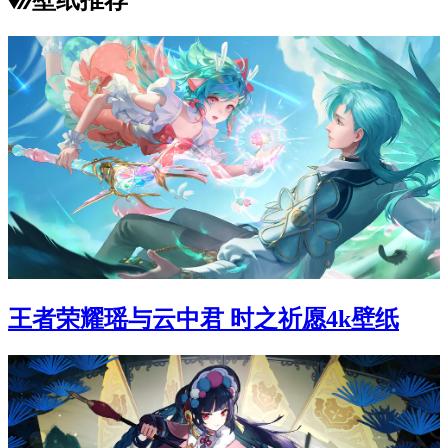
王者荣耀瑶与云中君 时之祈愿4k壁纸