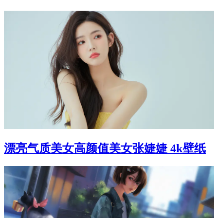
漂亮气质美女高颜值美女张婕婕 4k壁纸