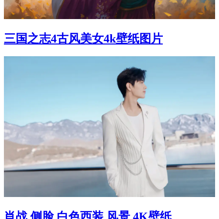
三国之志4古风美女4k壁纸图片
肖战 侧脸 白色西装 风景 4K壁纸