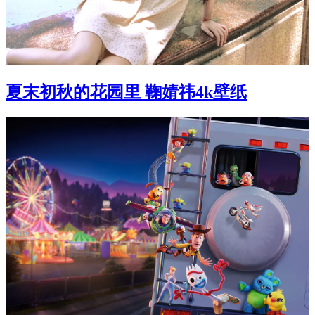
夏末初秋的花园里 鞠婧祎4k壁纸