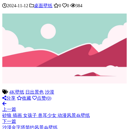
2024-11-12
桌面壁纸
0
0
384
4K壁纸
日出景色
沙漠
分享
收藏
点赞(
0
)
上一篇
砂狼 插画 女孩子 兽耳少女 动漫风景4k壁纸
下一篇
沙漠金字塔简约风景4k壁纸