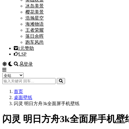
冰岛美景
樱花美景
浩瀚星空
海滩物语
王者荣耀
落日余晖
跑车风尚
1元赞助
LSP
登录
首页
桌面壁纸
闪灵 明日方舟3k全面屏手机壁纸
闪灵 明日方舟3k全面屏手机壁