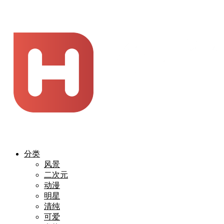
分类
风景
二次元
动漫
明星
清纯
可爱