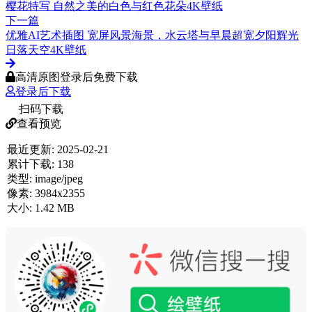
樱花特写 自然之美的白色与红色花朵4K壁纸
下一篇
优雅AI艺术插图 宽屏风景海景，水云塔与早晨超宽夕阳辉光
日落天空4K壁纸
高清原图登录后免费下载
登录后下载
扫码下载
查看预览
最近更新:
2025-02-21
累计下载:
138
类型:
image/jpeg
像素:
3984x2355
大小:
1.42 MB