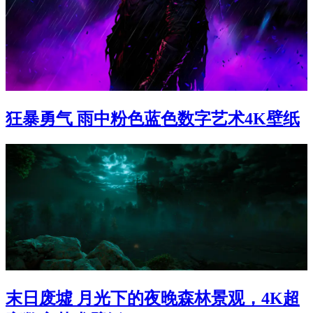
狂暴勇气 雨中粉色蓝色数字艺术4K壁纸
末日废墟 月光下的夜晚森林景观，4K超