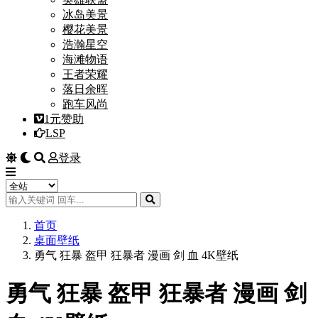
冰岛美景
樱花美景
浩瀚星空
海滩物语
王者荣耀
落日余晖
跑车风尚
1元赞助
LSP
登录
首页
桌面壁纸
勇气 狂暴 盔甲 狂暴者 漫画 剑 血 4K壁纸
勇气 狂暴 盔甲 狂暴者 漫画 剑