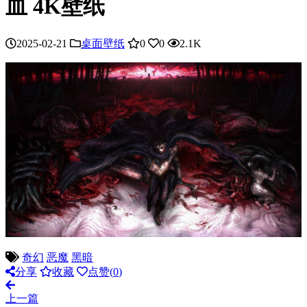
血 4K壁纸
2025-02-21
桌面壁纸
0
0
2.1K
奇幻
恶魔
黑暗
分享
收藏
点赞(
0
)
上一篇