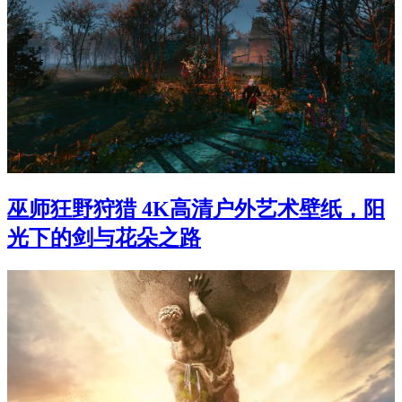
巫师狂野狩猎 4K高清户外艺术壁纸，阳
光下的剑与花朵之路