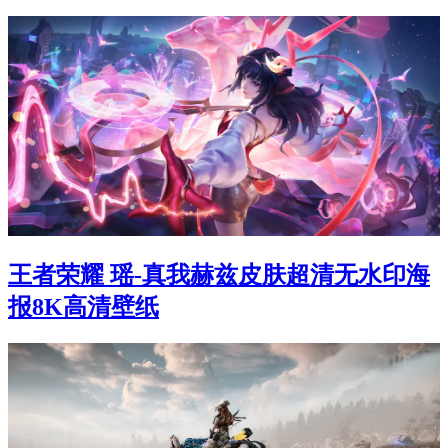
王者荣耀 瑶-真我赫兹皮肤超清无水印海
报8K高清壁纸