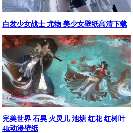
白发少女战士 尤物 美少女壁纸高清下载
完美世界 石昊 火灵儿 池塘 红花 红树叶
4k动漫壁纸