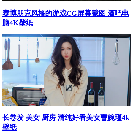
赛博朋克风格的游戏CG屏幕截图 酒吧电
脑4K壁纸
长卷发 美女 厨房 清纯好看美女曹婉瑾4k
壁纸