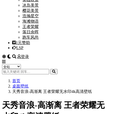
冰岛美景
樱花美景
浩瀚星空
海滩物语
王者荣耀
落日余晖
跑车风尚
1元赞助
LSP
登录
首页
桌面壁纸
天秀音浪-高渐离 王者荣耀无水印4k高清壁纸
天秀音浪-高渐离 王者荣耀无