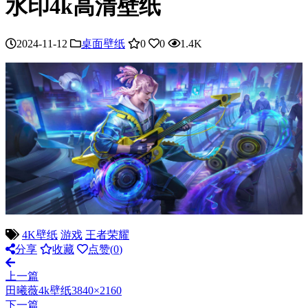
水印4k高清壁纸
2024-11-12
桌面壁纸
0
0
1.4K
4K壁纸
游戏
王者荣耀
分享
收藏
点赞(
0
)
上一篇
田曦薇4k壁纸3840×2160
下一篇