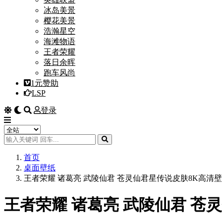
冰岛美景
樱花美景
浩瀚星空
海滩物语
王者荣耀
落日余晖
跑车风尚
1元赞助
LSP
登录
首页
桌面壁纸
王者荣耀 诸葛亮 武陵仙君 苍灵仙君星传说皮肤8K高清
王者荣耀 诸葛亮 武陵仙君 苍