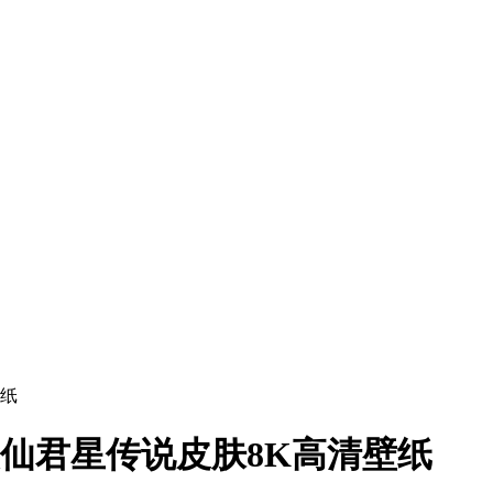
壁纸
灵仙君星传说皮肤8K高清壁纸