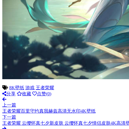
8K壁纸
游戏
王者荣耀
分享
收藏
点赞(
0
)
上一篇
王者荣耀百里守约真我赫兹高清无水印4K壁纸
下一篇
王者荣耀 云缨怀真七夕新皮肤 云缨怀真七夕情侣皮肤4K高清