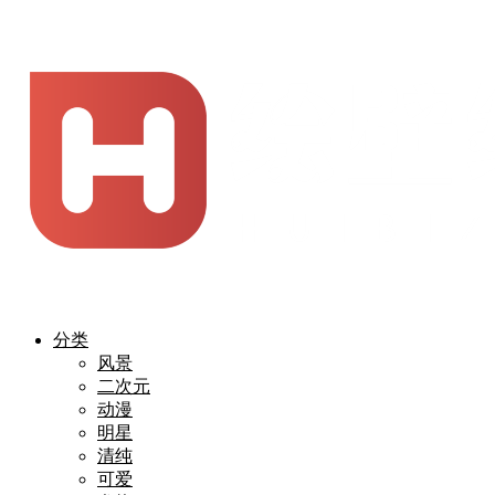
分类
风景
二次元
动漫
明星
清纯
可爱