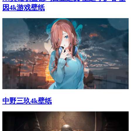
因4k游戏壁纸
中野三玖4k壁纸