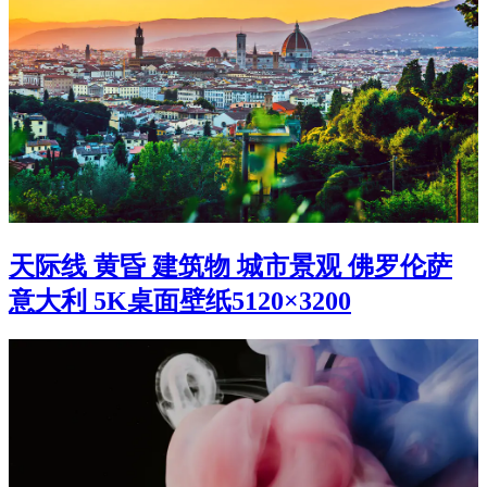
天际线 黄昏 建筑物 城市景观 佛罗伦萨
意大利 5K桌面壁纸5120×3200