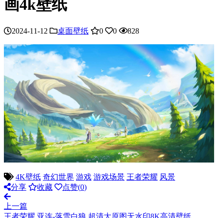
画4k壁纸
2024-11-12
桌面壁纸
0
0
828
4K壁纸
奇幻世界
游戏
游戏场景
王者荣耀
风景
分享
收藏
点赞(
0
)
上一篇
王者荣耀 亚连-落雪白狼 超清大原图无水印8K高清壁纸