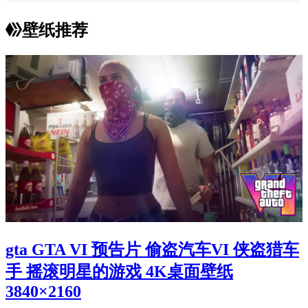
壁纸推荐
gta GTA VI 预告片 偷盗汽车VI 侠盗猎车
手 摇滚明星的游戏 4K桌面壁纸
3840×2160