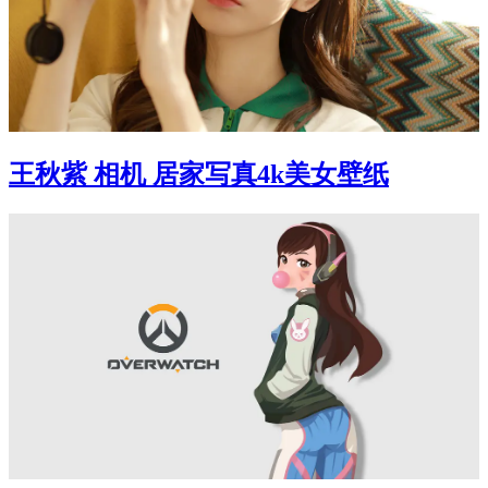
王秋紫 相机 居家写真4k美女壁纸