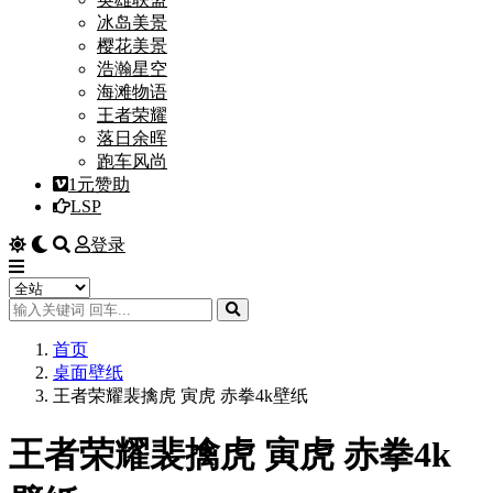
冰岛美景
樱花美景
浩瀚星空
海滩物语
王者荣耀
落日余晖
跑车风尚
1元赞助
LSP
登录
首页
桌面壁纸
王者荣耀裴擒虎 寅虎 赤拳4k壁纸
王者荣耀裴擒虎 寅虎 赤拳4k