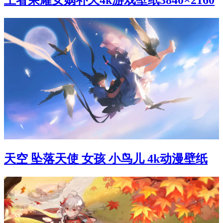
王者荣耀女娲补天4k游戏壁纸3840×2160
天空 坠落天使 女孩 小鸟儿 4k动漫壁纸