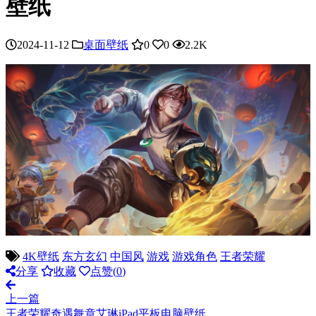
壁纸
2024-11-12
桌面壁纸
0
0
2.2K
4K壁纸
东方玄幻
中国风
游戏
游戏角色
王者荣耀
分享
收藏
点赞(
0
)
上一篇
王者荣耀奇遇舞章艾琳iPad平板电脑壁纸