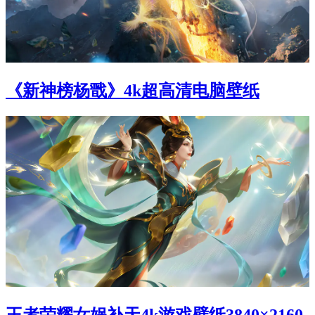
《新神榜杨戬》4k超高清电脑壁纸