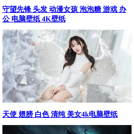
守望先锋 头发 动漫女孩 泡泡糖 游戏 办
公 电脑壁纸 4K壁纸
天使 翅膀 白色 清纯 美女4k电脑壁纸