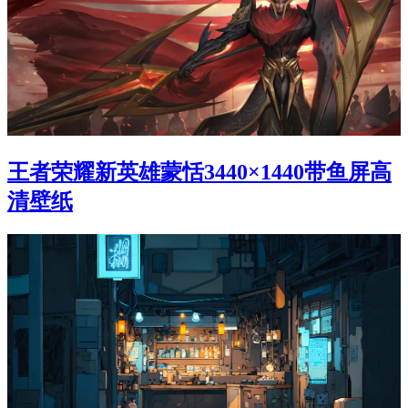
王者荣耀新英雄蒙恬3440×1440带鱼屏高
清壁纸