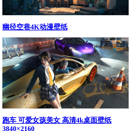
幽径空巷4K动漫壁纸
跑车 可爱女孩美女 高清4k桌面壁纸
3840×2160