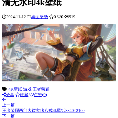
清无水印4k壁纸
2024-11-12
桌面壁纸
0
0
919
4K壁纸
游戏
王者荣耀
分享
收藏
点赞(
0
)
上一篇
王者荣耀西部大镖客猪八戒4k壁纸3840×2160
下一篇