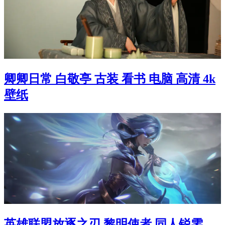
卿卿日常 白敬亭 古装 看书 电脑 高清 4k
壁纸
英雄联盟放逐之刃 黎明使者 同人锐雯