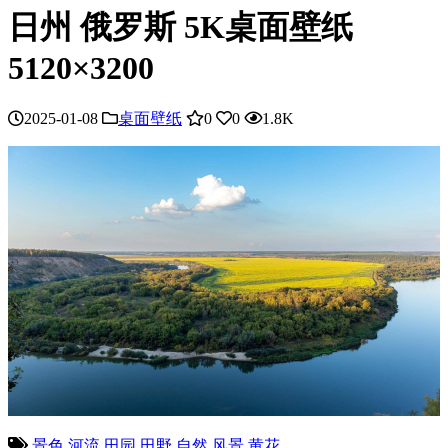
日州 俄罗斯 5K桌面壁纸
5120×3200
2025-01-08
桌面壁纸
0
0
1.8K
景色
河流
田园
田野
自然
风景
黄花