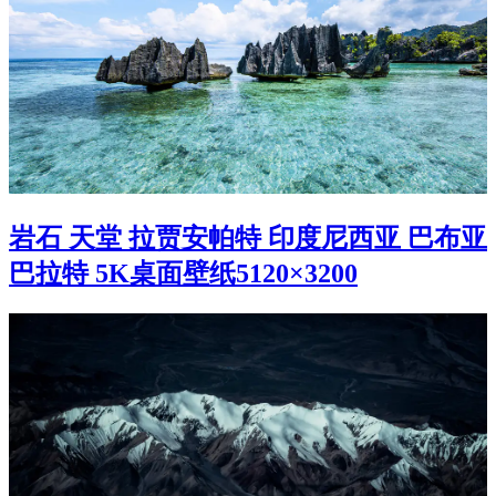
岩石 天堂 拉贾安帕特 印度尼西亚 巴布亚
巴拉特 5K桌面壁纸5120×3200