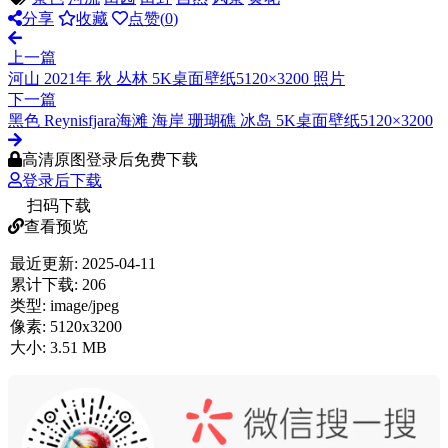
分享
收藏
点赞(
0
)
上一篇
河山 2021年 秋 丛林 5K桌面壁纸5120×3200 照片
下一篇
黑色 Reynisfjara海滩 海岸 珊瑚礁 冰岛 5K桌面壁纸5120×3200
高清原图登录后免费下载
登录后下载
扫码下载
查看预览
最近更新:
2025-04-11
累计下载:
206
类型:
image/jpeg
像素:
5120x3200
大小:
3.51 MB