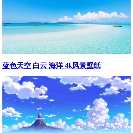
蓝色天空 白云 海洋 4k风景壁纸