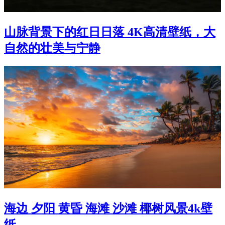
山脉背景下的红日日落 4K高清壁纸，大
自然的壮美与宁静
海边 夕阳 黄昏 海滩 沙滩 椰树风景4k壁
纸