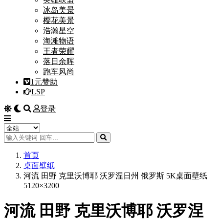
冰岛美景
樱花美景
浩瀚星空
海滩物语
王者荣耀
落日余晖
跑车风尚
1元赞助
LSP
登录
首页
桌面壁纸
河流 田野 克里沃博耶 沃罗涅日州 俄罗斯 5K桌面壁纸
5120×3200
河流 田野 克里沃博耶 沃罗涅