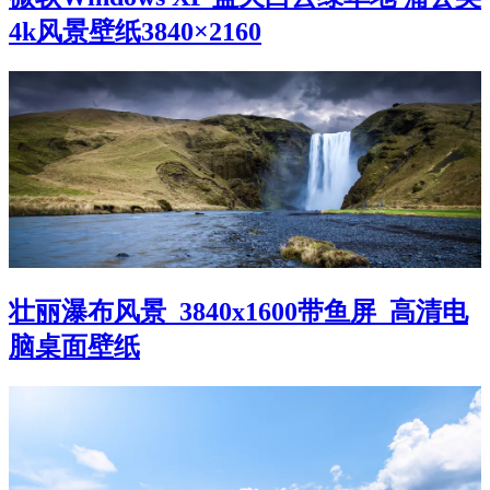
4k风景壁纸3840×2160
壮丽瀑布风景_3840x1600带鱼屏_高清电
脑桌面壁纸