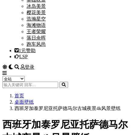
冰岛美景
樱花美景
浩瀚星空
海滩物语
王者荣耀
落日余晖
跑车风尚
1元赞助
LSP
登录
首页
桌面壁纸
西班牙加泰罗尼亚托萨德马尔古城夜景4k风景壁纸
西班牙加泰罗尼亚托萨德马尔