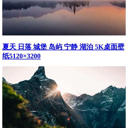
夏天 日落 城堡 岛屿 宁静 湖泊 5K桌面壁
纸5120×3200