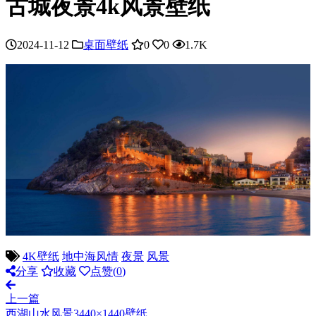
古城夜景4k风景壁纸
2024-11-12
桌面壁纸
0
0
1.7K
4K壁纸
地中海风情
夜景
风景
分享
收藏
点赞(
0
)
上一篇
西湖山水风景3440×1440壁纸