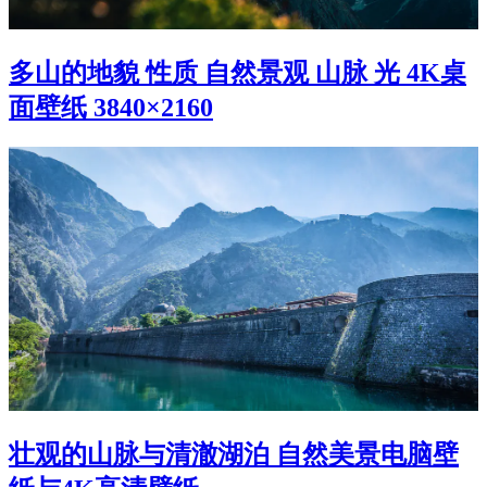
多山的地貌 性质 自然景观 山脉 光 4K桌
面壁纸 3840×2160
壮观的山脉与清澈湖泊 自然美景电脑壁