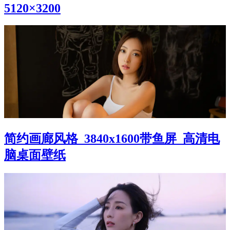
5120×3200
简约画廊风格_3840x1600带鱼屏_高清电
脑桌面壁纸