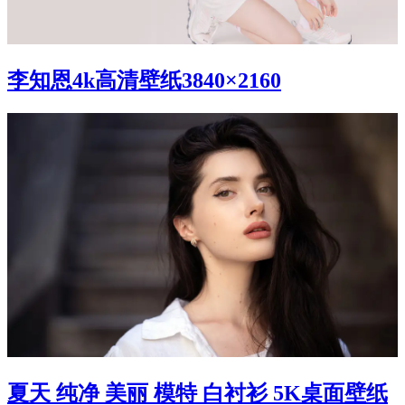
李知恩4k高清壁纸3840×2160
夏天 纯净 美丽 模特 白衬衫 5K桌面壁纸