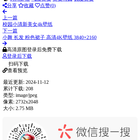
分享
收藏
点赞(
0
)
上一篇
校园小清新美女4k壁纸
下一篇
小舞 长发 粉色裙子 高清4K壁纸 3840×2160
高清原图登录后免费下载
登录后下载
扫码下载
查看预览
最近更新:
2024-11-12
累计下载:
208
类型:
image/jpeg
像素:
2732x2048
大小:
2.75 MB