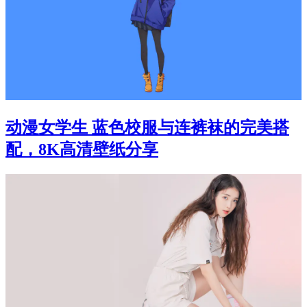
动漫女学生 蓝色校服与连裤袜的完美搭
配，8K高清壁纸分享