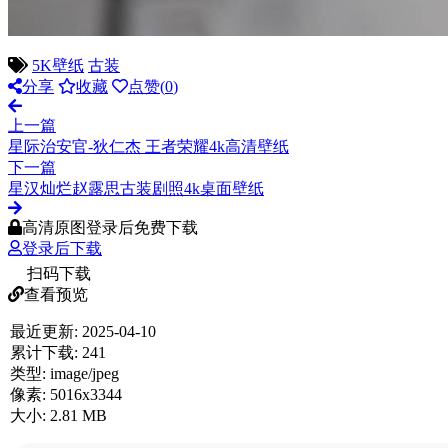
5K壁纸
古装
分享
收藏
点赞(
0
)
上一篇
星际治安官-狄仁杰 王者荣耀4k高清壁纸
下一篇
星汉灿烂赵露思古装剧照4k桌面壁纸
高清原图登录后免费下载
登录后下载
扫码下载
查看预览
最近更新:
2025-04-10
累计下载:
241
类型:
image/jpeg
像素:
5016x3344
大小:
2.81 MB