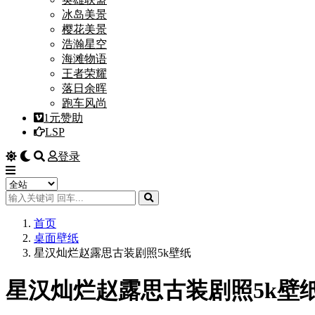
冰岛美景
樱花美景
浩瀚星空
海滩物语
王者荣耀
落日余晖
跑车风尚
1元赞助
LSP
登录
首页
桌面壁纸
星汉灿烂赵露思古装剧照5k壁纸
星汉灿烂赵露思古装剧照5k壁