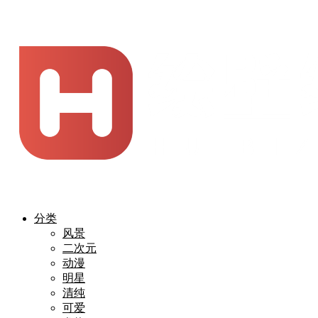
分类
风景
二次元
动漫
明星
清纯
可爱