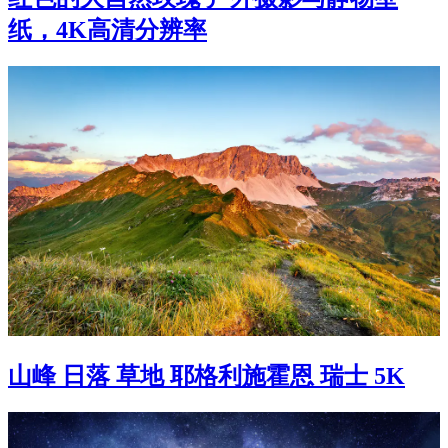
纸，4K高清分辨率
山峰 日落 草地 耶格利施霍恩 瑞士 5K