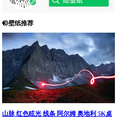
壁纸推荐
山脉 红色眩光 线条 阿尔姆 奥地利 5K桌