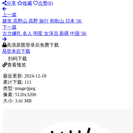
分享
收藏
点赞(
0
)
上一篇
建筑 高野山 高野 旅行 和歌山 日本 5K
下一篇
古力娜扎 名人 明星 女演员 新疆 中国 5K
高清原图登录后免费下载
登录后下载
扫码下载
查看预览
最近更新:
2024-12-18
累计下载:
111
类型:
image/jpeg
像素:
5120x3200
大小:
3.41 MB