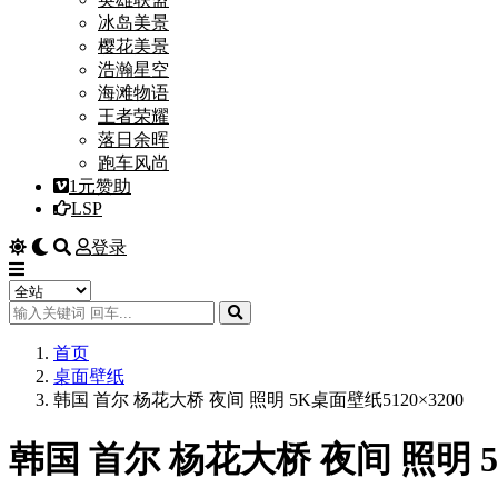
冰岛美景
樱花美景
浩瀚星空
海滩物语
王者荣耀
落日余晖
跑车风尚
1元赞助
LSP
登录
首页
桌面壁纸
韩国 首尔 杨花大桥 夜间 照明 5K桌面壁纸5120×3200
韩国 首尔 杨花大桥 夜间 照明 5K