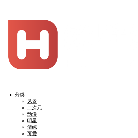
分类
风景
二次元
动漫
明星
清纯
可爱