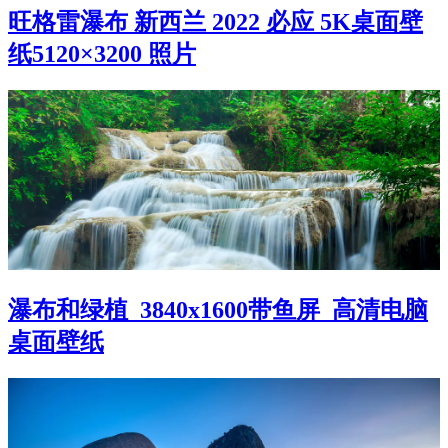
旺格雷瀑布 新西兰 2022 必应 5K桌面壁
纸5120×3200 照片
瀑布和绿植_3840x1600带鱼屏_高清电脑
桌面壁纸