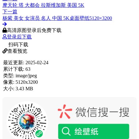
摩天轮 塔 大都会 拉斯维加斯 美国 5K
下一篇
杨紫 美女 女演员 名人 中国 5K桌面壁纸5120×3200
高清原图登录后免费下载
登录后下载
扫码下载
查看预览
最近更新:
2025-02-24
累计下载:
63
类型:
image/jpeg
像素:
5120x3200
大小:
3.43 MB