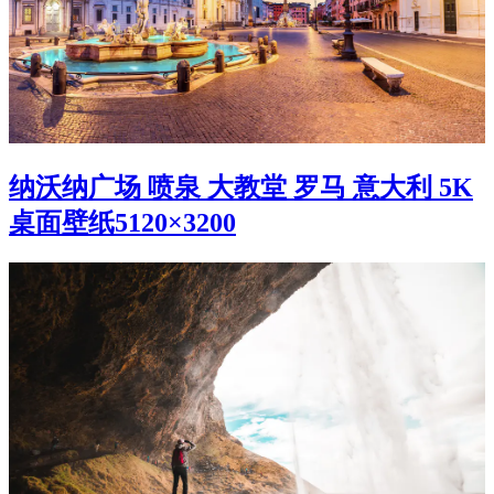
纳沃纳广场 喷泉 大教堂 罗马 意大利 5K
桌面壁纸5120×3200