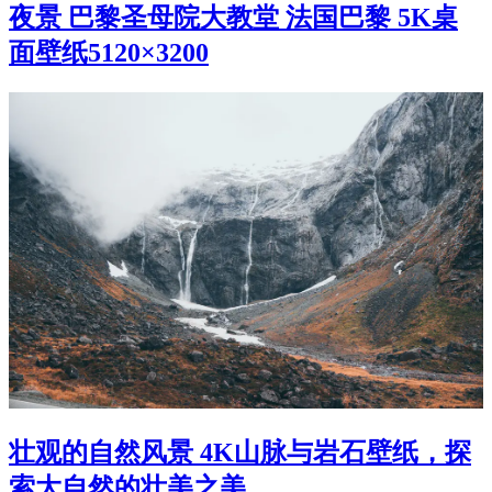
夜景 巴黎圣母院大教堂 法国巴黎 5K桌
面壁纸5120×3200
壮观的自然风景 4K山脉与岩石壁纸，探
索大自然的壮美之美