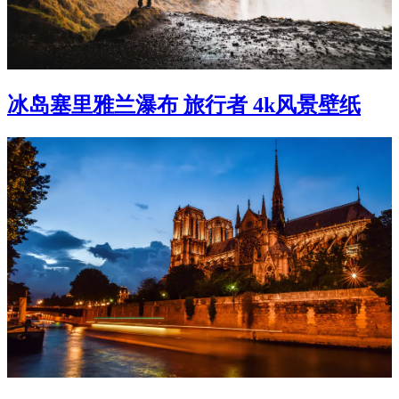
冰岛塞里雅兰瀑布 旅行者 4k风景壁纸