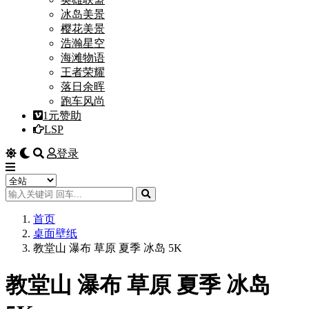
冰岛美景
樱花美景
浩瀚星空
海滩物语
王者荣耀
落日余晖
跑车风尚
1元赞助
LSP
登录
首页
桌面壁纸
教堂山 瀑布 草原 夏季 冰岛 5K
教堂山 瀑布 草原 夏季 冰岛