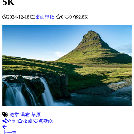
5K
2024-12-18
桌面壁纸
0
0
2.8K
教堂
瀑布
草原
分享
收藏
点赞(
0
)
上一篇