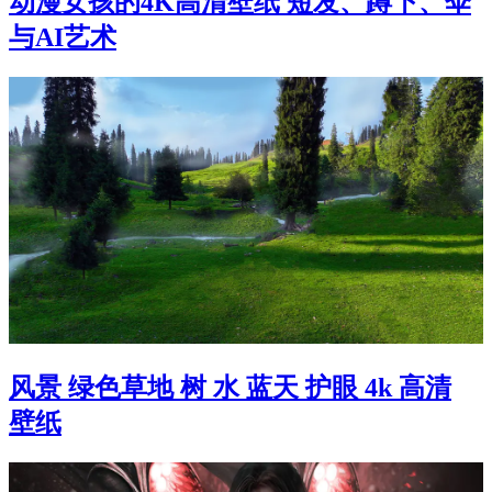
动漫女孩的4K高清壁纸 短发、蹲下、伞
与AI艺术
风景 绿色草地 树 水 蓝天 护眼 4k 高清
壁纸