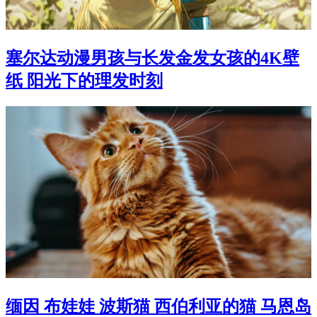
塞尔达动漫男孩与长发金发女孩的4K壁
纸 阳光下的理发时刻
缅因 布娃娃 波斯猫 西伯利亚的猫 马恩岛