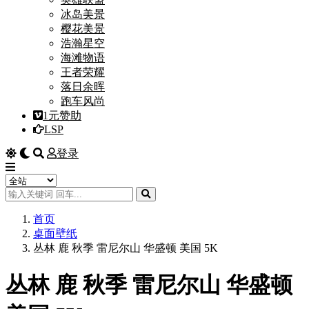
冰岛美景
樱花美景
浩瀚星空
海滩物语
王者荣耀
落日余晖
跑车风尚
1元赞助
LSP
登录
首页
桌面壁纸
丛林 鹿 秋季 雷尼尔山 华盛顿 美国 5K
丛林 鹿 秋季 雷尼尔山 华盛顿