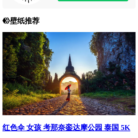
壁纸推荐
红色伞 女孩 考那奈銮达摩公园 泰国 5K