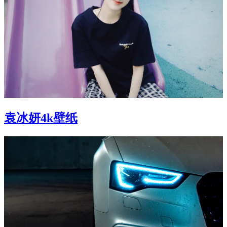
袁冰妍4k壁纸