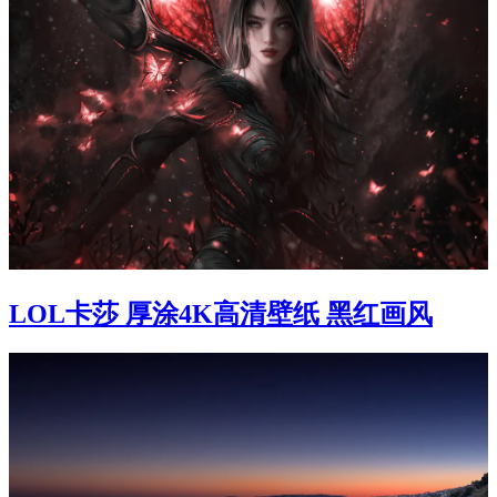
LOL卡莎 厚涂4K高清壁纸 黑红画风