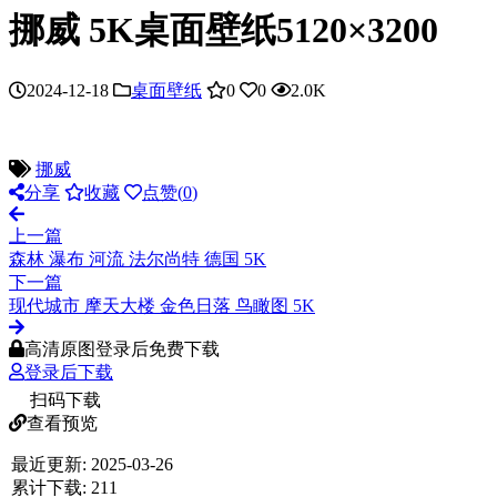
挪威 5K桌面壁纸5120×3200
2024-12-18
桌面壁纸
0
0
2.0K
挪威
分享
收藏
点赞(
0
)
上一篇
森林 瀑布 河流 法尔尚特 德国 5K
下一篇
现代城市 摩天大楼 金色日落 鸟瞰图 5K
高清原图登录后免费下载
登录后下载
扫码下载
查看预览
最近更新:
2025-03-26
累计下载:
211