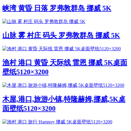
峡湾 黄昏 日落 罗弗敦群岛 挪威 5K
山脉 雾 村庄 码头 罗弗敦群岛 挪威 5K
渔村 港口 黄昏 天际线 雷恩 挪威 5K桌面
壁纸5120×3200
木屋,港口,旅游小镇,特隆赫姆,挪威,5K桌
面壁纸5120×3200