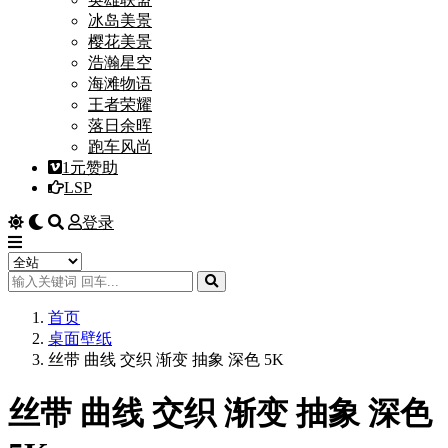
冰岛美景
樱花美景
浩瀚星空
海滩物语
王者荣耀
落日余晖
跑车风尚
1元赞助
LSP
登录
首页
桌面壁纸
丝带 曲线 交织 渐变 抽象 深色 5K
丝带 曲线 交织 渐变 抽象 深色