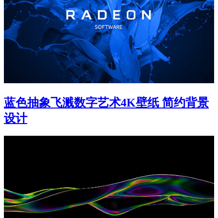
蓝色抽象飞溅数字艺术4K壁纸 简约背景
设计