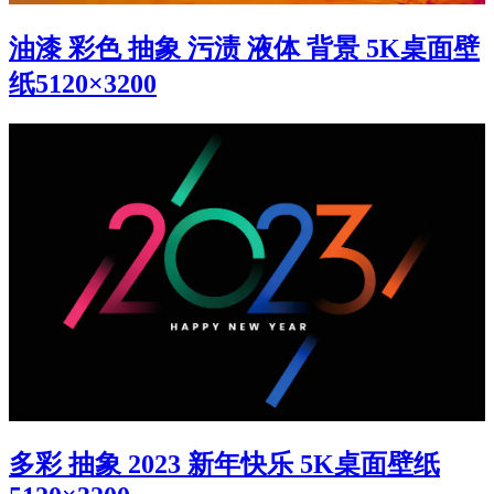
油漆 彩色 抽象 污渍 液体 背景 5K桌面壁
纸5120×3200
多彩 抽象 2023 新年快乐 5K桌面壁纸