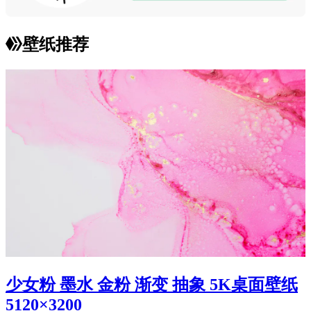
壁纸推荐
少女粉 墨水 金粉 渐变 抽象 5K桌面壁纸
5120×3200