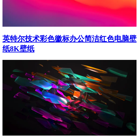
英特尔技术彩色徽标办公简洁红色电脑壁
纸8K壁纸