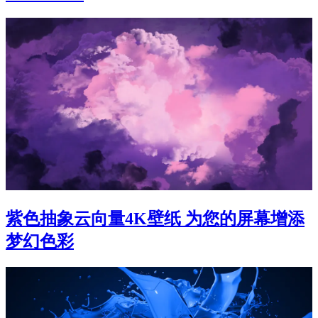
紫色抽象云向量4K壁纸 为您的屏幕增添
梦幻色彩