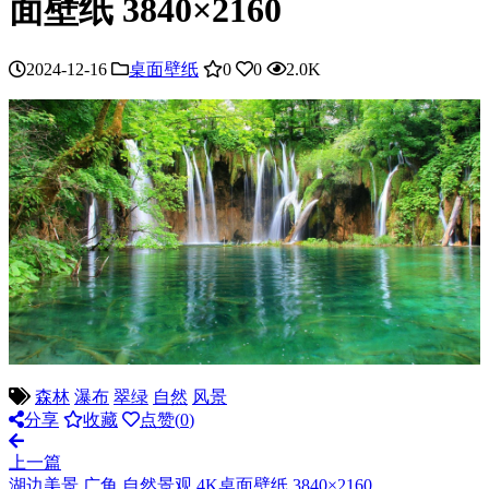
面壁纸 3840×2160
2024-12-16
桌面壁纸
0
0
2.0K
森林
瀑布
翠绿
自然
风景
分享
收藏
点赞(
0
)
上一篇
湖边美景 广角 自然景观 4K桌面壁纸 3840×2160