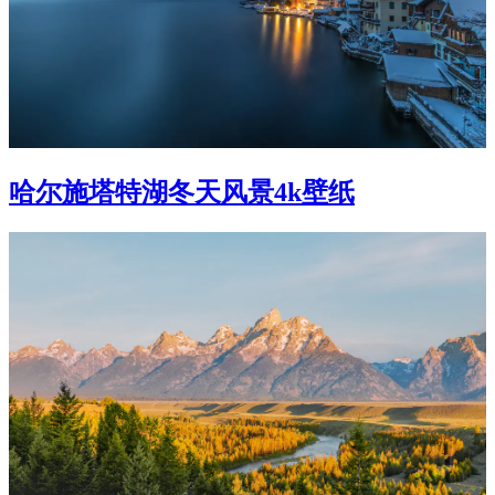
哈尔施塔特湖冬天风景4k壁纸