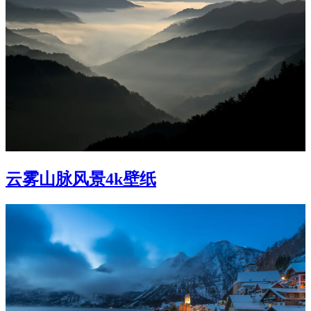
云雾山脉风景4k壁纸