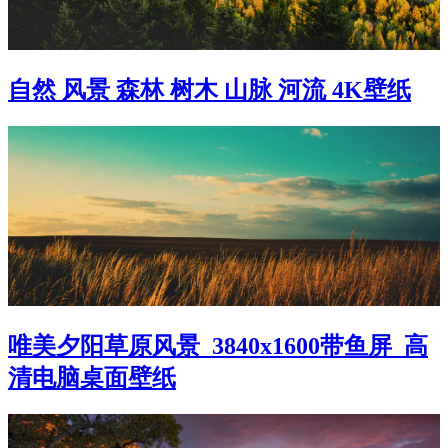
自然 风景 森林 树木 山脉 河流 4K壁纸
唯美夕阳草原风景_3840x1600带鱼屏_高
清电脑桌面壁纸