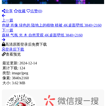
分享
收藏
点赞(
0
)
上一篇
色键 肖像 绿色的 陆地上的植物 植被 4K桌面壁纸 3840×2160
下一篇
森林 气氛 光 木 自然景观 4K桌面壁纸 3840×2160
高清原图登录后免费下载
登录后下载
查看预览
最近更新:
2024-12-14
累计下载:
124
类型:
image/jpeg
像素:
3840x2160
大小:
3.62 MB