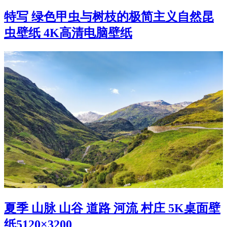
特写 绿色甲虫与树枝的极简主义自然昆
虫壁纸 4K高清电脑壁纸
夏季 山脉 山谷 道路 河流 村庄 5K桌面壁
纸5120×3200