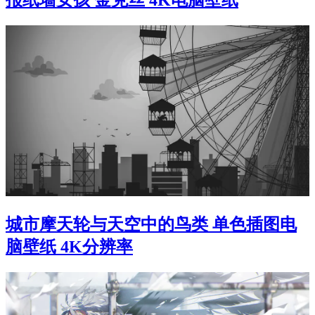
报纸墙女孩 金克丝 4K电脑壁纸
城市摩天轮与天空中的鸟类 单色插图电
脑壁纸 4K分辨率