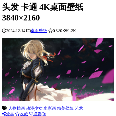
头发 卡通 4K桌面壁纸
3840×2160
2024-12-14
桌面壁纸
0
0
1.2K
人物插画
动漫少女
水彩画
精美壁纸
艺术
分享
收藏
点赞(
0
)