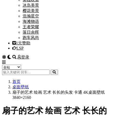
冰岛美景
樱花美景
浩瀚星空
海滩物语
王者荣耀
落日余晖
跑车风尚
1元赞助
LSP
登录
首页
桌面壁纸
扇子的艺术 绘画 艺术 长长的头发 卡通 4K桌面壁纸
3840×2160
扇子的艺术 绘画 艺术 长长的