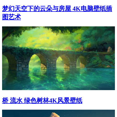
梦幻天空下的云朵与房屋 4K电脑壁纸插
图艺术
桥 流水 绿色树林4K风景壁纸