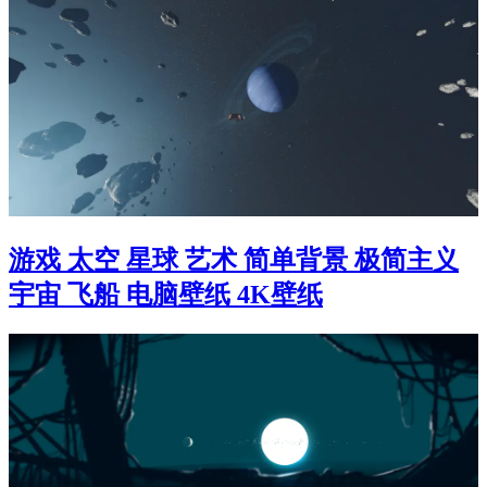
游戏 太空 星球 艺术 简单背景 极简主义
宇宙 飞船 电脑壁纸 4K壁纸