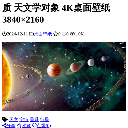
质 天文学对象 4K桌面壁纸
3840×2160
2024-12-11
桌面壁纸
0
0
1.0K
天文
宇宙
星系
行星
分享
收藏
点赞(
0
)