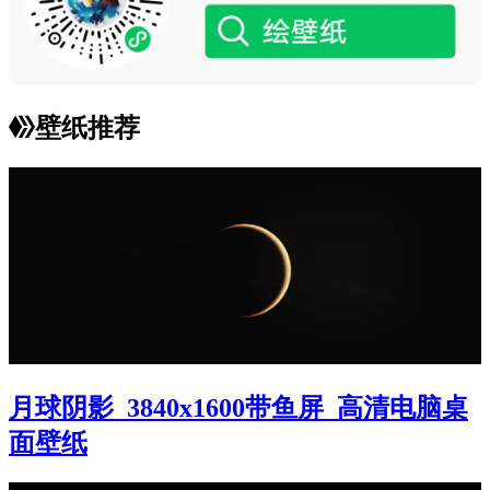
壁纸推荐
月球阴影_3840x1600带鱼屏_高清电脑桌
面壁纸