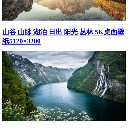
山谷 山脉 湖泊 日出 阳光 丛林 5K桌面壁
纸5120×3200