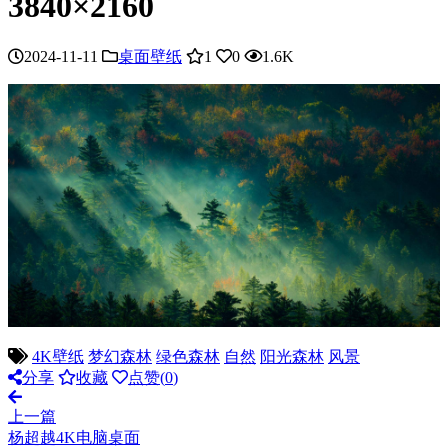
3840×2160
2024-11-11
桌面壁纸
1
0
1.6K
4K壁纸
梦幻森林
绿色森林
自然
阳光森林
风景
分享
收藏
点赞(
0
)
上一篇
杨超越4K电脑桌面