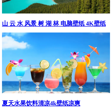
山 云 水 风景 树 湖 林 电脑壁纸 4K壁纸
夏天水果饮料清凉4k壁纸凉爽