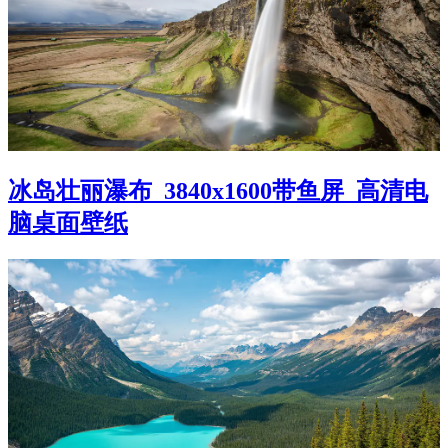
冰岛壮丽瀑布_3840x1600带鱼屏_高清电
脑桌面壁纸