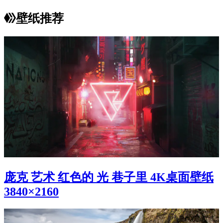
壁纸推荐
庞克 艺术 红色的 光 巷子里 4K桌面壁纸
3840×2160