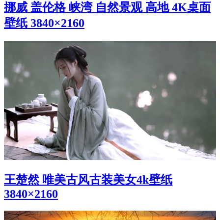
挪威 盖伦格 峡湾 自然景观 高地 4K桌面
壁纸 3840×2160
王楚然 唯美古风古装美女4k壁纸
3840×2160