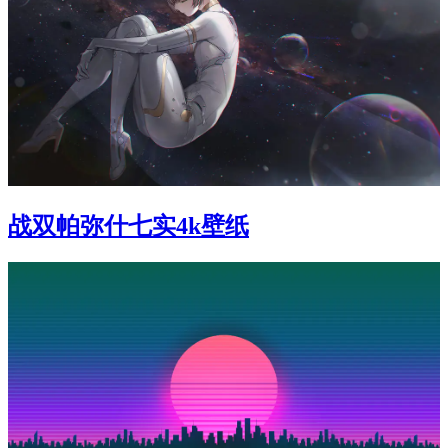
战双帕弥什七实4k壁纸