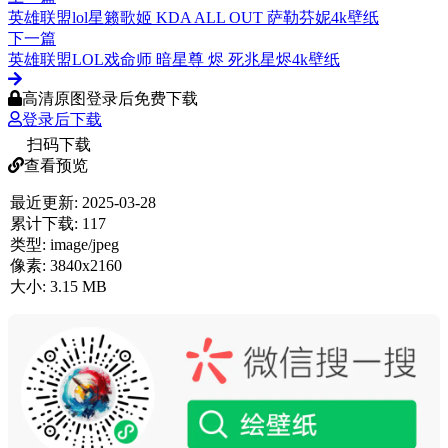
英雄联盟lol星籁歌姬 KDA ALL OUT 萨勒芬妮4k壁纸
下一篇
英雄联盟LOL戏命师 暗星尊 烬 死兆星烬4k壁纸
高清原图登录后免费下载
登录后下载
扫码下载
查看预览
最近更新:
2025-03-28
累计下载:
117
类型:
image/jpeg
像素:
3840x2160
大小:
3.15 MB