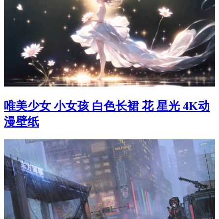
唯美少女 小女孩 白色长裙 花 星光 4K动
漫壁纸