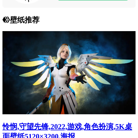
壁纸推荐
怜悯,守望先锋,2022,游戏,角色扮演,5K桌
面壁纸5120×3200,海报