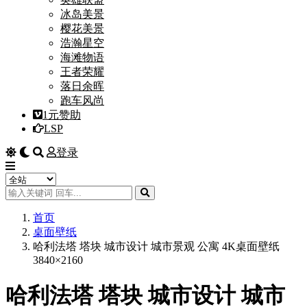
冰岛美景
樱花美景
浩瀚星空
海滩物语
王者荣耀
落日余晖
跑车风尚
1元赞助
LSP
登录
首页
桌面壁纸
哈利法塔 塔块 城市设计 城市景观 公寓 4K桌面壁纸
3840×2160
哈利法塔 塔块 城市设计 城市