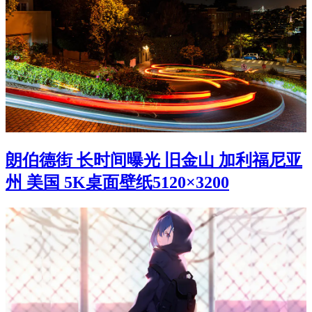
朗伯德街 长时间曝光 旧金山 加利福尼亚
州 美国 5K桌面壁纸5120×3200