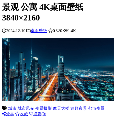
景观 公寓 4K桌面壁纸
3840×2160
2024-12-10
桌面壁纸
0
0
1.4K
城市
城市风光
夜景摄影
摩天大楼
迪拜夜景
都市夜景
分享
收藏
点赞(
0
)