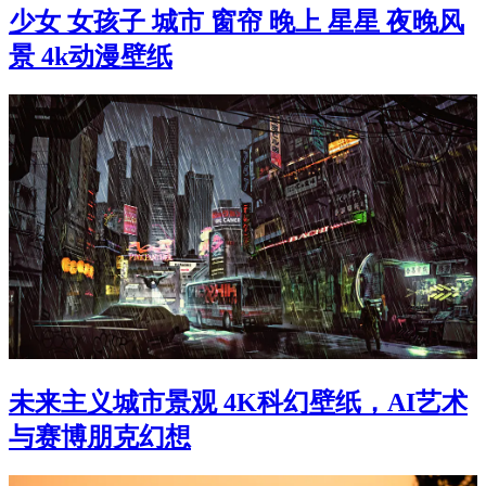
少女 女孩子 城市 窗帘 晚上 星星 夜晚风
景 4k动漫壁纸
未来主义城市景观 4K科幻壁纸，AI艺术
与赛博朋克幻想