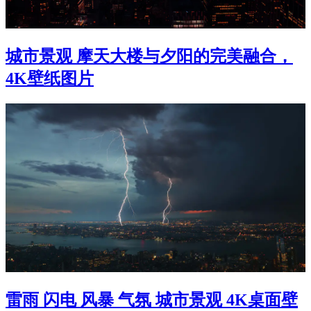
城市景观 摩天大楼与夕阳的完美融合，
4K壁纸图片
雷雨 闪电 风暴 气氛 城市景观 4K桌面壁